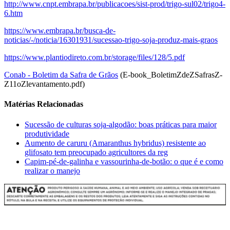
http://www.cnpt.embrapa.br/publicacoes/sist-prod/trigo-sul02/trigo4-
6.htm
https://www.embrapa.br/busca-de-
noticias/-/noticia/16301931/sucessao-trigo-soja-produz-mais-graos
https://www.plantiodireto.com.br/storage/files/128/5.pdf
Conab - Boletim da Safra de Grãos
(E-book_BoletimZdeZSafrasZ-
Z11oZlevantamento.pdf)
Matérias Relacionadas
Sucessão de culturas soja-algodão: boas práticas para maior
produtividade
Aumento de caruru (Amaranthus hybridus) resistente ao
glifosato tem preocupado agricultores da reg
Capim-pé-de-galinha e vassourinha-de-botão: o que é e como
realizar o manejo