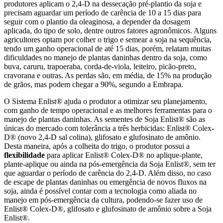
produtores aplicam o 2,4-D na dessecação pré-plantio da soja e
precisam aguardar um período de carência de 10 a 15 dias para
seguir com o plantio da oleaginosa, a depender da dosagem
aplicada, do tipo de solo, dentre outros fatores agronômicos. Alguns
agricultores optam por colher o trigo e semear a soja na sequência,
tendo um ganho operacional de até 15 dias, porém, relatam muitas
dificuldades no manejo de plantas daninhas dentro da soja, como
buva, caruru, trapoeraba, corda-de-viola, leiteiro, picão-preto,
cravorana e outras. As perdas são, em média, de 15% na produção
de grãos, mas podem chegar a 90%, segundo a Embrapa.
O Sistema Enlist® ajuda o produtor a otimizar seu planejamento,
com ganho de tempo operacional e as melhores ferramentas para o
manejo de plantas daninhas. As sementes de Soja Enlist® são as
únicas do mercado com tolerância a três herbicidas: Enlist® Colex-
D® (novo 2,4-D sal colina), glifosato e glufosinato de amônio.
Desta maneira, após a colheita do trigo, o produtor possui a
flexibilidade
para aplicar Enlist® Colex-D® no aplique-plante,
plante-aplique ou ainda na pós-emergência da Soja Enlist®, sem ter
que aguardar o período de carência do 2,4-D. Além disso, no caso
de escape de plantas daninhas ou emergência de novos fluxos na
soja, ainda é possível contar com a tecnologia como aliada no
manejo em pós-emergência da cultura, podendo-se fazer uso de
Enlist® Colex-D®, glifosato e glufosinato de amônio sobre a Soja
Enlist®.